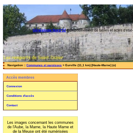
Généalogie Nord 52
||
Dépouillement de tables et actes d'état-
Navigation ::
Communes et paroisses
> Eurville (11,1 km) [Haute-Marne] (o)
Accès membres
Connexion
Conditions d'accès
Contact
Les images concernant les communes
de l'Aube, la Marne, la Haute Marne et
de la Meuse ont été numérisées