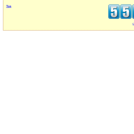
Top
c