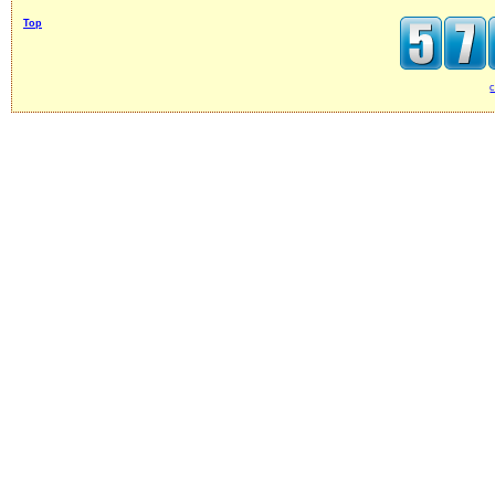
Top
c