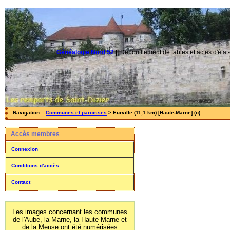
Généalogie Nord 52
||
Dépouillement de tables et actes d'état-
Navigation ::
Communes et paroisses
> Eurville (11,1 km) [Haute-Marne] (o)
Accès membres
Connexion
Conditions d'accès
Contact
Les images concernant les communes
de l'Aube, la Marne, la Haute Marne et
de la Meuse ont été numérisées