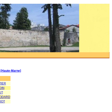
 [Haute-Marne]
TIER
DIN
UT
RODARD
IOT