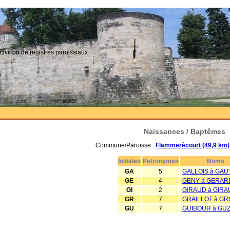
civil ou de registres paroissiaux
Naissances / Baptêmes
Commune/Paroisse :
Flammerécourt (49,9 km)
Initiales
Patronymes
Noms
GA
5
GALLOIS à GAU
GE
4
GENY à GERAR
GI
2
GIRAUD à GIRA
GR
7
GRAILLOT à G
GU
7
GUIBOUR à GUZ