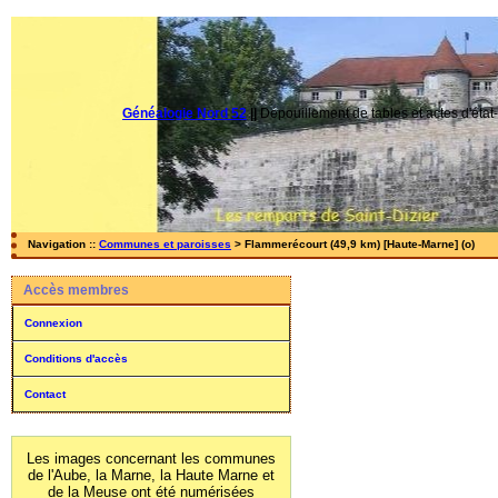
Généalogie Nord 52
||
Dépouillement de tables et actes d'état-
Navigation ::
Communes et paroisses
> Flammerécourt (49,9 km) [Haute-Marne] (o)
Accès membres
Connexion
Conditions d'accès
Contact
Les images concernant les communes
de l'Aube, la Marne, la Haute Marne et
de la Meuse ont été numérisées