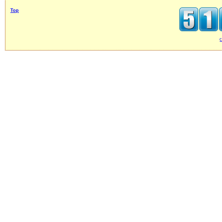
Top
c