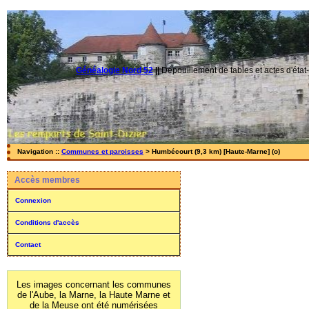
Généalogie Nord 52
||
Dépouillement de tables et actes d'état-
Navigation ::
Communes et paroisses
> Humbécourt (9,3 km) [Haute-Marne] (o)
Accès membres
Connexion
Conditions d'accès
Contact
Les images concernant les communes
de l'Aube, la Marne, la Haute Marne et
de la Meuse ont été numérisées