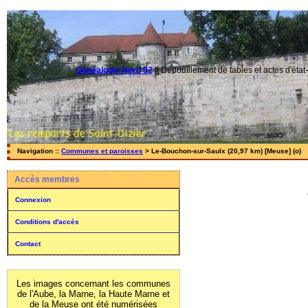
Généalogie Nord 52
||
Dépouillement de tables et actes d'état-
Navigation ::
Communes et paroisses
> Le-Bouchon-sur-Saulx (20,97 km) [Meuse] (o)
Accès membres
Connexion
Conditions d'accès
Contact
Les images concernant les communes
de l'Aube, la Marne, la Haute Marne et
de la Meuse ont été numérisées