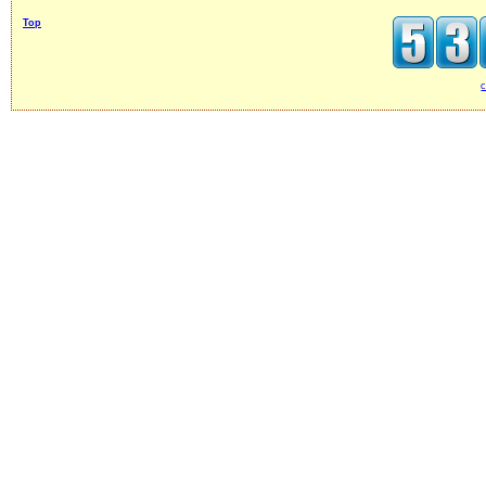
Top
c