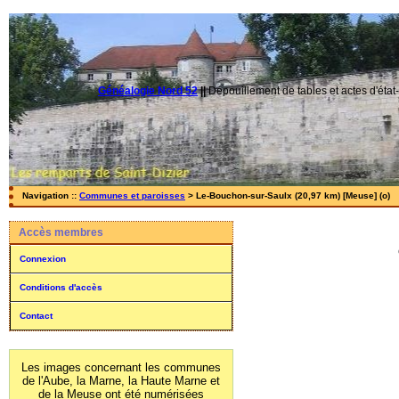
Généalogie Nord 52
||
Dépouillement de tables et actes d'état-
Navigation ::
Communes et paroisses
> Le-Bouchon-sur-Saulx (20,97 km) [Meuse] (o)
Accès membres
Connexion
Conditions d'accès
Contact
Les images concernant les communes
de l'Aube, la Marne, la Haute Marne et
de la Meuse ont été numérisées