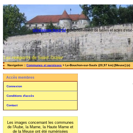
Généalogie Nord 52
||
Dépouillement de tables et actes d'état-
Navigation ::
Communes et paroisses
> Le-Bouchon-sur-Saulx (20,97 km) [Meuse] (o)
Accès membres
Connexion
Conditions d'accès
Contact
Les images concernant les communes
de l'Aube, la Marne, la Haute Marne et
de la Meuse ont été numérisées