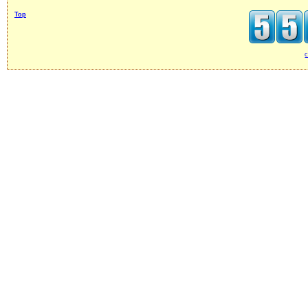
Top
c