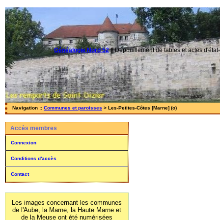
Généalogie Nord 52
||
Dépouillement de tables et actes d'état-
Navigation ::
Communes et paroisses
> Les-Petites-Côtes [Marne] (o)
Accès membres
Connexion
Conditions d'accès
Contact
Les images concernant les communes
de l'Aube, la Marne, la Haute Marne et
de la Meuse ont été numérisées