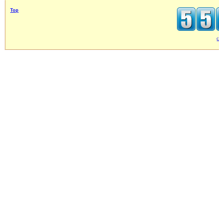
Top
c