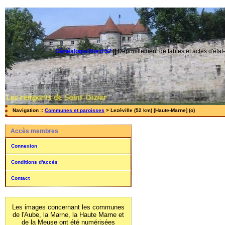
Généalogie Nord 52
||
Dépouillement de tables et actes d'état-
Navigation ::
Communes et paroisses
> Lezéville (52 km) [Haute-Marne] (o)
Accès membres
Connexion
Conditions d'accès
Contact
Les images concernant les communes
de l'Aube, la Marne, la Haute Marne et
de la Meuse ont été numérisées