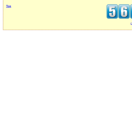
Top
c