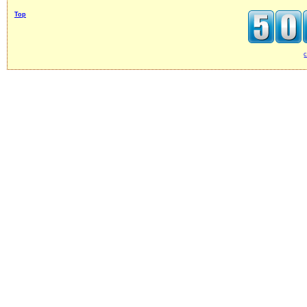
Top
c