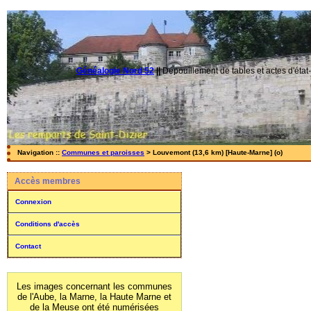
Généalogie Nord 52
||
Dépouillement de tables et actes d'état-
Navigation ::
Communes et paroisses
> Louvemont (13,6 km) [Haute-Marne] (o)
Accès membres
Connexion
Conditions d'accès
Contact
Les images concernant les communes
de l'Aube, la Marne, la Haute Marne et
de la Meuse ont été numérisées