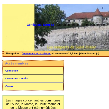
Généalogie Nord 52
||
Dépouillement de tables et actes d'état-
Navigation ::
Communes et paroisses
> Louvemont (13,6 km) [Haute-Marne] (o)
Accès membres
Connexion
Conditions d'accès
Contact
Les images concernant les communes
de l'Aube, la Marne, la Haute Marne et
de la Meuse ont été numérisées