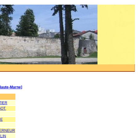
Haute-Marne]
TIER
OT.
DE
VERNEUR
LIN