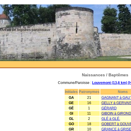
civil ou de registres paroissiaux
Naissances / Baptêmes
Commune/Paroisse :
Louvemont (13,6 km) [
Initiales
Patronymes
Noms
GA
21
GAGNANT à GAU
GE
16
GELLY à GERVAIS
GÉ
1
GÉRARD
GI
11
GIBOIN à GIRON
GL
2
GLÉ à GLÉ.
GO
18
GOBERT à GOU
GR
10
GRANCE à GRISE