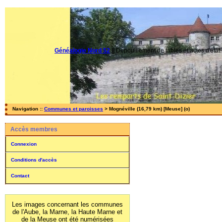
Généalogie Nord 52
||
Dépouillement de tables et actes d'état-
Navigation ::
Communes et paroisses
> Mognéville (16,79 km) [Meuse] (o)
Accès membres
Connexion
Conditions d'accès
Contact
Les images concernant les communes
de l'Aube, la Marne, la Haute Marne et
de la Meuse ont été numérisées