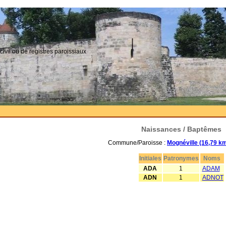
civil ou de registres paroissiaux
Naissances / Baptêmes
Commune/Paroisse :
Mognéville (16,79 k
Initiales
Patronymes
Noms
ADA
1
ADAM
ADN
1
ADNOT