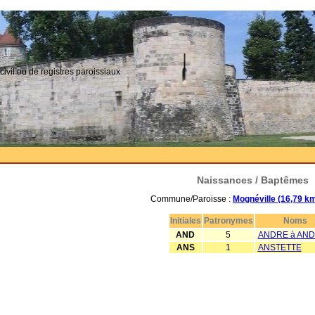
civil ou de registres paroissiaux
Naissances / Baptêmes
Commune/Paroisse :
Mognéville (16,79 k
Initiales
Patronymes
Noms
AND
5
ANDRE à AND
ANS
1
ANSTETTE