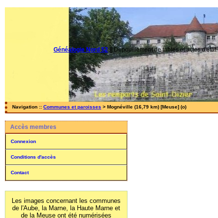
Généalogie Nord 52
||
Dépouillement de tables et actes d'état-
Navigation ::
Communes et paroisses
> Mognéville (16,79 km) [Meuse] (o)
Accès membres
Connexion
Conditions d'accès
Contact
Les images concernant les communes
de l'Aube, la Marne, la Haute Marne et
de la Meuse ont été numérisées