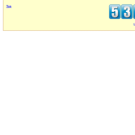
Top
c