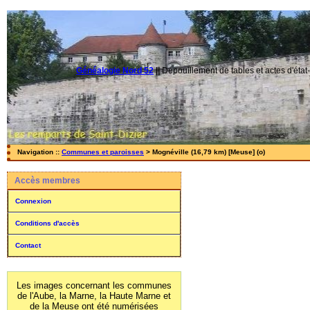
Généalogie Nord 52
||
Dépouillement de tables et actes d'état-
Navigation ::
Communes et paroisses
> Mognéville (16,79 km) [Meuse] (o)
Accès membres
Connexion
Conditions d'accès
Contact
Les images concernant les communes
de l'Aube, la Marne, la Haute Marne et
de la Meuse ont été numérisées