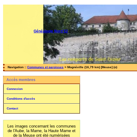
Généalogie Nord 52
||
Dépouillement de tables et actes d'état-
Navigation ::
Communes et paroisses
> Mognéville (16,79 km) [Meuse] (o)
Accès membres
Connexion
Conditions d'accès
Contact
Les images concernant les communes
de l'Aube, la Marne, la Haute Marne et
de la Meuse ont été numérisées