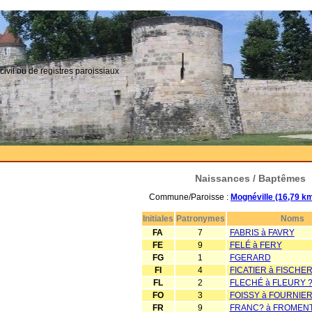
civil ou de registres paroissiaux
Naissances / Baptêmes
Commune/Paroisse :
Mognéville (16,79 k
Initiales
Patronymes
Noms
FA
7
FABRIS à FAVRY
FE
9
FELÉ à FERY
FG
1
FGERARD
FI
4
FICATIER à FISCHE
FL
2
FLECHÉ à FLEURY 
FO
3
FOISSY à FOURNIER
FR
9
FRANC? à FROMEN