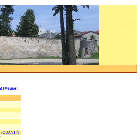
m) [Meuse]
R
?
 (QUANTIN)
T