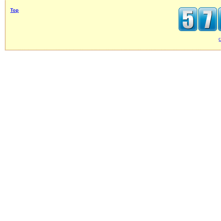
Top
c