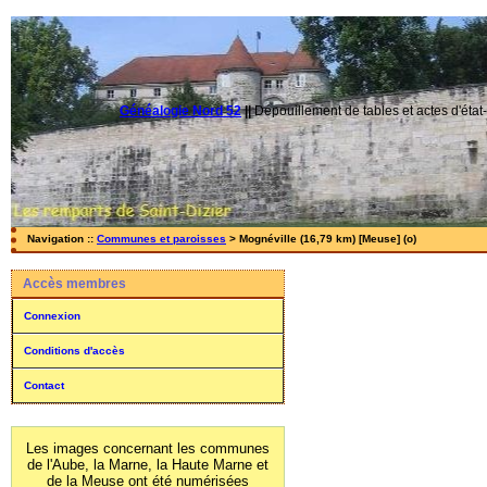
Généalogie Nord 52
||
Dépouillement de tables et actes d'état-
Navigation ::
Communes et paroisses
> Mognéville (16,79 km) [Meuse] (o)
Accès membres
Connexion
Conditions d'accès
Contact
Les images concernant les communes
de l'Aube, la Marne, la Haute Marne et
de la Meuse ont été numérisées