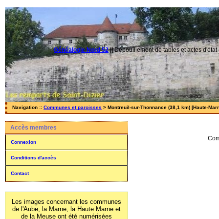
Généalogie Nord 52
||
Dépouillement de tables et actes d'état-
Navigation ::
Communes et paroisses
> Montreuil-sur-Thonnance (38,1 km) [Haute-Marn
Accès membres
Com
Connexion
Conditions d'accès
Contact
Les images concernant les communes
de l'Aube, la Marne, la Haute Marne et
de la Meuse ont été numérisées