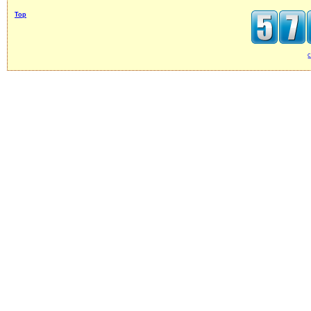
Top
c