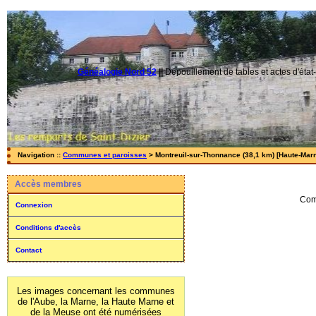
Généalogie Nord 52
||
Dépouillement de tables et actes d'état-
Navigation ::
Communes et paroisses
> Montreuil-sur-Thonnance (38,1 km) [Haute-Marn
Accès membres
Com
Connexion
Conditions d'accès
Contact
Les images concernant les communes
de l'Aube, la Marne, la Haute Marne et
de la Meuse ont été numérisées