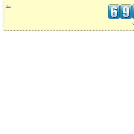
Top
c