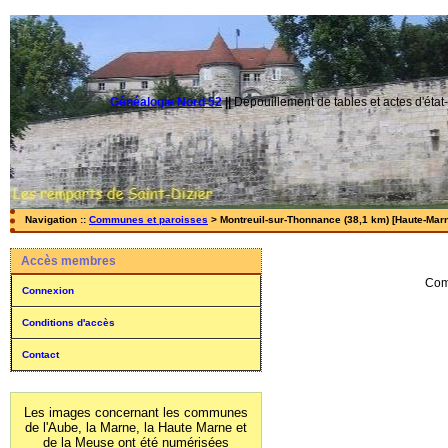
Généalogie Nord 52
||
Dépouillement de tables et actes d'état-
Navigation ::
Communes et paroisses
> Montreuil-sur-Thonnance (38,1 km) [Haute-Marn
Accès membres
Com
Connexion
Conditions d'accès
Contact
Les images concernant les communes
de l'Aube, la Marne, la Haute Marne et
de la Meuse ont été numérisées