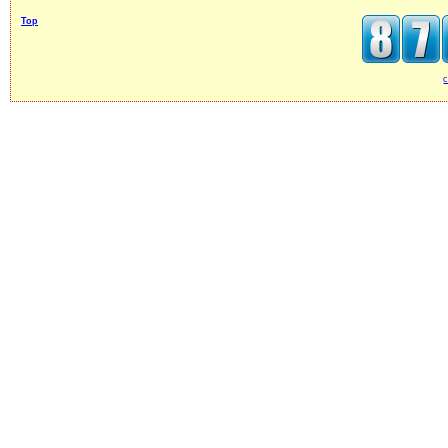
Top
c