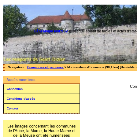
Généalogie Nord 52
||
Dépouillement de tables et actes d'état-
Navigation ::
Communes et paroisses
> Montreuil-sur-Thonnance (38,1 km) [Haute-Marn
Accès membres
Com
Connexion
Conditions d'accès
Contact
Les images concernant les communes
de l'Aube, la Marne, la Haute Marne et
de la Meuse ont été numérisées