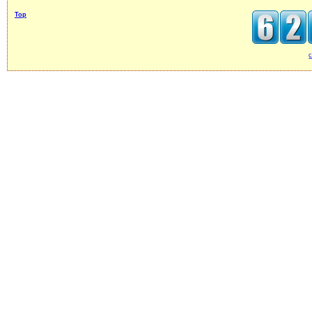
Top
c