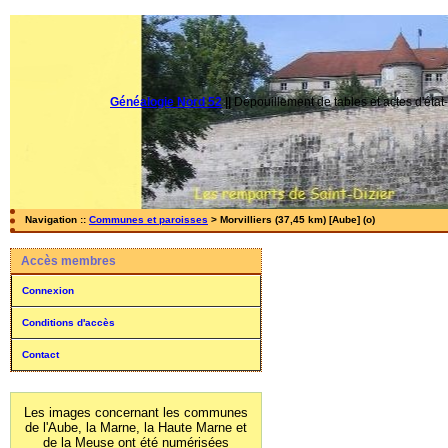
Généalogie Nord 52
||
Dépouillement de tables et actes d'état-
Navigation ::
Communes et paroisses
> Morvilliers (37,45 km) [Aube] (o)
Accès membres
Connexion
Conditions d'accès
Contact
Les images concernant les communes
de l'Aube, la Marne, la Haute Marne et
de la Meuse ont été numérisées