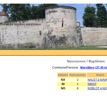
civil ou de registres paroissiaux
Naissances / Baptêmes
Commune/Paroisse :
Morvilliers (37,45 
Initiales
Patronymes
Noms
NA
2
NALET à NAV
NI
1
NINOT
NO
8
NOBLOT à NO