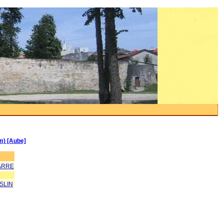
km) [Aube]
ARRE
SLIN