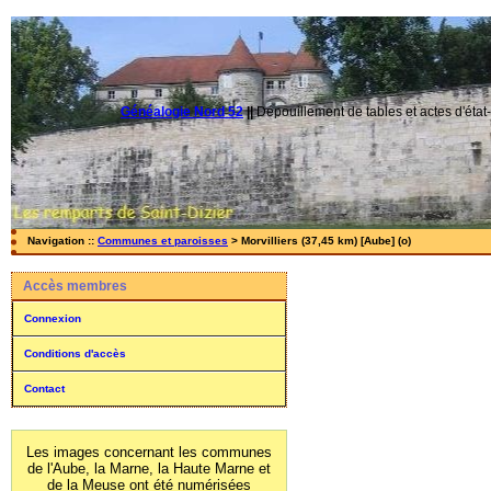
Généalogie Nord 52
||
Dépouillement de tables et actes d'état-
Navigation ::
Communes et paroisses
> Morvilliers (37,45 km) [Aube] (o)
Accès membres
Connexion
Conditions d'accès
Contact
Les images concernant les communes
de l'Aube, la Marne, la Haute Marne et
de la Meuse ont été numérisées