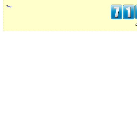
Top
c