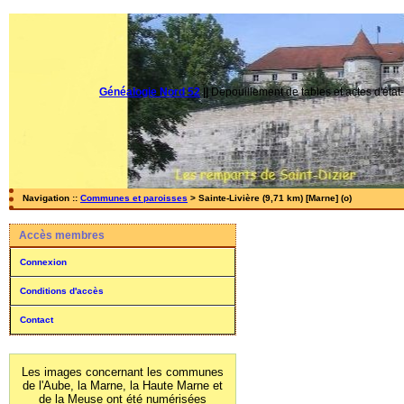
Généalogie Nord 52
||
Dépouillement de tables et actes d'état-
Navigation ::
Communes et paroisses
> Sainte-Livière (9,71 km) [Marne] (o)
Accès membres
Connexion
Conditions d'accès
Contact
Les images concernant les communes
de l'Aube, la Marne, la Haute Marne et
de la Meuse ont été numérisées