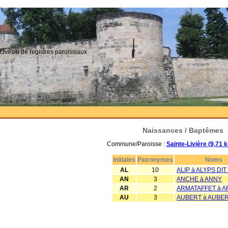
civil ou de registres paroissiaux
Naissances / Baptêmes
Commune/Paroisse :
Sainte-Livière (9,71 
Initiales
Patronymes
Noms
AL
10
ALIP à ALYPS DIT
AN
3
ANCHE à ANNY
AR
2
ARMATAFFET à 
AU
3
AUBERT à AUBER