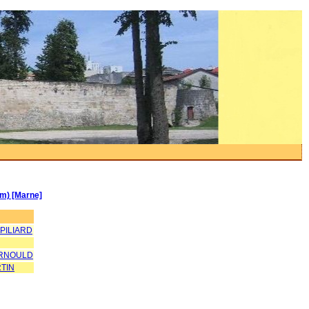
km) [Marne]
 PILIARD
ARNOULD
TIN