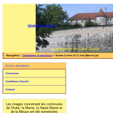
Généalogie Nord 52
||
Dépouillement de tables et actes d'état-
Navigation ::
Communes et paroisses
> Sainte-Livière (9,71 km) [Marne] (o)
Accès membres
Connexion
Conditions d'accès
Contact
Les images concernant les communes
de l'Aube, la Marne, la Haute Marne et
de la Meuse ont été numérisées