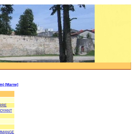
km) [Marne]
RRE
POYANT
MMANGE