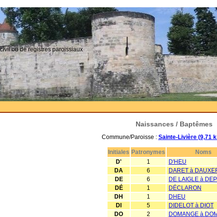
civil ou de registres paroissiaux
Naissances / Baptêmes
Commune/Paroisse :
Sainte-Livière (9,71 
Initiales
Patronymes
Noms
D'
1
D'HEU
DA
6
DARET à DAUXE
DE
6
DE LAIGLE à DE
DÉ
1
DÉCLARON
DH
1
DHEU
DI
5
DIDELOT à DIOT
DO
2
DOMANGE à DO