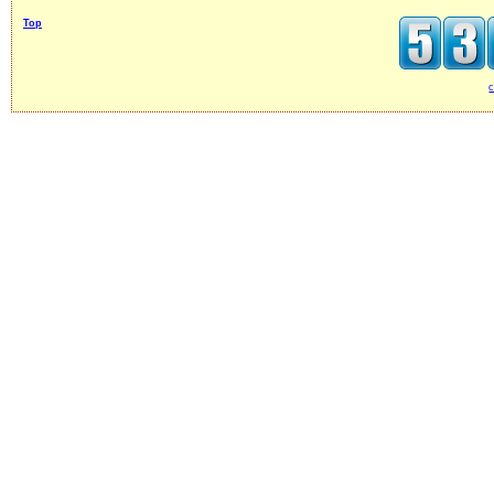
Top
c