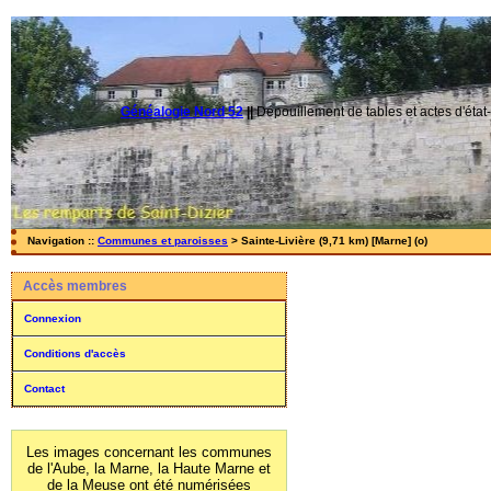
Généalogie Nord 52
||
Dépouillement de tables et actes d'état-
Navigation ::
Communes et paroisses
> Sainte-Livière (9,71 km) [Marne] (o)
Accès membres
Connexion
Conditions d'accès
Contact
Les images concernant les communes
de l'Aube, la Marne, la Haute Marne et
de la Meuse ont été numérisées