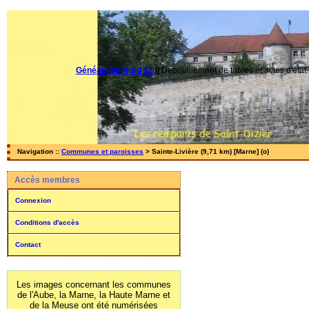
Généalogie Nord 52
||
Dépouillement de tables et actes d'état-
Navigation ::
Communes et paroisses
> Sainte-Livière (9,71 km) [Marne] (o)
Accès membres
Connexion
Conditions d'accès
Contact
Les images concernant les communes
de l'Aube, la Marne, la Haute Marne et
de la Meuse ont été numérisées