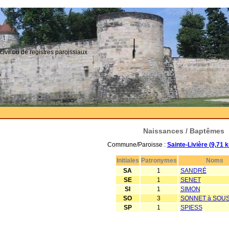
civil ou de registres paroissiaux
Naissances / Baptêmes
Commune/Paroisse :
Sainte-Livière (9,71 
Initiales
Patronymes
Noms
SA
1
SANDRÉ
SE
1
SENET
SI
1
SIMON
SO
3
SONNET à SOUS
SP
1
SPIESS