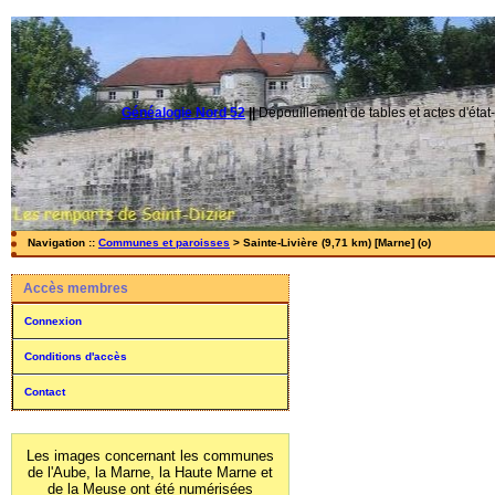
Généalogie Nord 52
||
Dépouillement de tables et actes d'état-
Navigation ::
Communes et paroisses
> Sainte-Livière (9,71 km) [Marne] (o)
Accès membres
Connexion
Conditions d'accès
Contact
Les images concernant les communes
de l'Aube, la Marne, la Haute Marne et
de la Meuse ont été numérisées