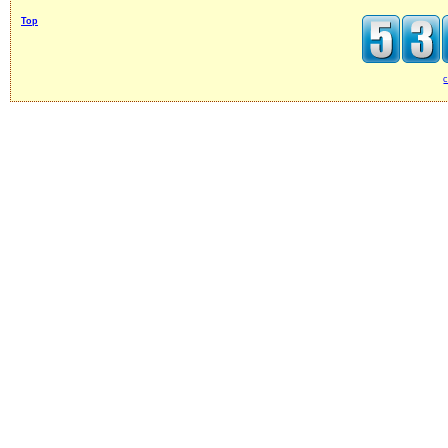
Top
c