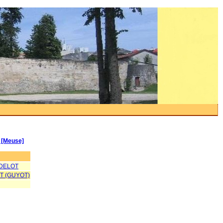
 [Meuse]
DELOT
T (GUYOT)