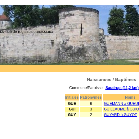
civil ou de registres paroissiaux
Naissances / Baptêmes
Commune/Paroisse :
Saudrupt (11,2 km)
Initiales
Patronymes
Noms
GUE
6
GUEMANN à GUEU
GUI
3
GUILLAUME à GUIO
GUY
2
GUYARD à GUYOT