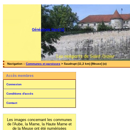
Généalogie Nord 52
||
Dépouillement de tables et actes d'état-
Navigation ::
Communes et paroisses
> Saudrupt (11,2 km) [Meuse] (o)
Accès membres
Connexion
Conditions d'accès
Contact
Les images concernant les communes
de l'Aube, la Marne, la Haute Marne et
de la Meuse ont été numérisées