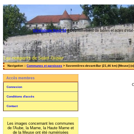
Généalogie Nord 52
||
Dépouillement de tables et actes d'état-
Navigation ::
Communes et paroisses
> Savonnières-devant-Bar (21,46 km) [Meuse] (o)
Accès membres
C
Connexion
Conditions d'accès
Contact
Les images concernant les communes
de l'Aube, la Marne, la Haute Marne et
de la Meuse ont été numérisées