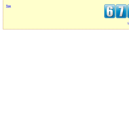
Top
c