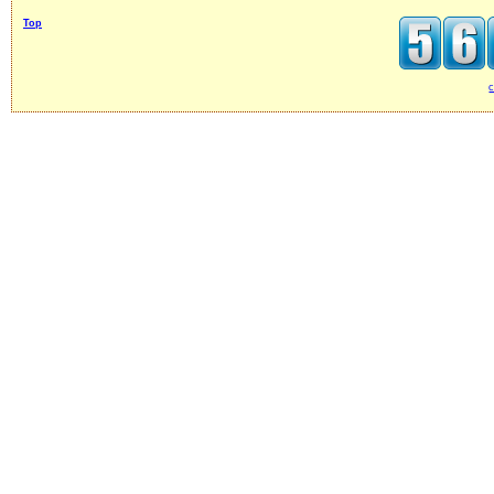
Top
c