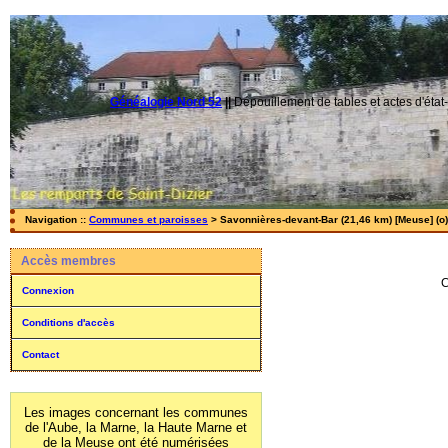
Généalogie Nord 52
||
Dépouillement de tables et actes d'état-
Navigation ::
Communes et paroisses
> Savonnières-devant-Bar (21,46 km) [Meuse] (o)
Accès membres
C
Connexion
Conditions d'accès
Contact
Les images concernant les communes
de l'Aube, la Marne, la Haute Marne et
de la Meuse ont été numérisées