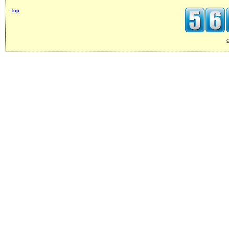
Top
c