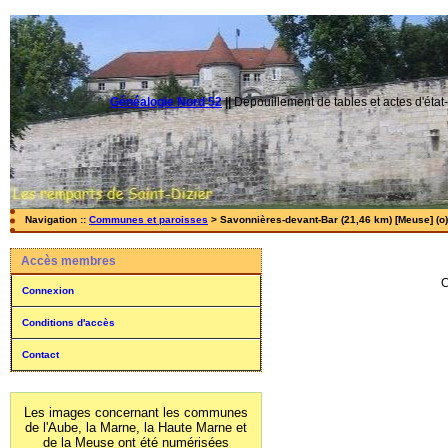
Généalogie Nord 52
||
Dépouillement de tables et actes d'état-
Navigation ::
Communes et paroisses
> Savonnières-devant-Bar (21,46 km) [Meuse] (o)
Accès membres
C
Connexion
Conditions d'accès
Contact
Les images concernant les communes
de l'Aube, la Marne, la Haute Marne et
de la Meuse ont été numérisées