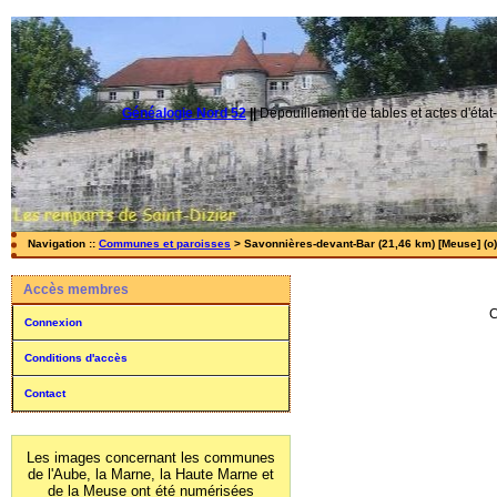
Généalogie Nord 52
||
Dépouillement de tables et actes d'état-
Navigation ::
Communes et paroisses
> Savonnières-devant-Bar (21,46 km) [Meuse] (o)
Accès membres
C
Connexion
Conditions d'accès
Contact
Les images concernant les communes
de l'Aube, la Marne, la Haute Marne et
de la Meuse ont été numérisées