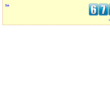
Top
c