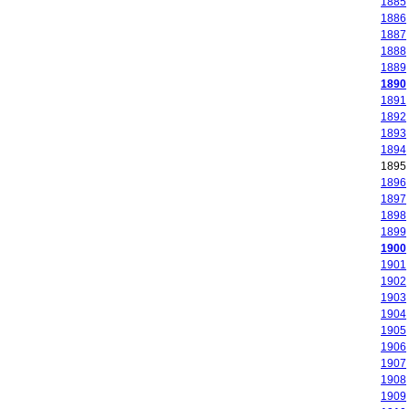
1885
1886
1887
1888
1889
1890
1891
1892
1893
1894
1895
1896
1897
1898
1899
1900
1901
1902
1903
1904
1905
1906
1907
1908
1909