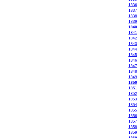
1836
1837
1838
1839
1840
1841
1842
1843
1844
1845
1846
1847
1848
1849
1850
1851
1852
1853
1854
1855
1856
1857
1858
1859
1860