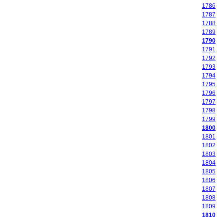
1786
1787
1788
1789
1790
1791
1792
1793
1794
1795
1796
1797
1798
1799
1800
1801
1802
1803
1804
1805
1806
1807
1808
1809
1810