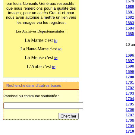
1679
par leurs Conseils Généraux
respectifs,
1680
que nous remercions pour la qualité des
1681
images, pour un accès Gratuit et pour
nous avoir autorisé à mettre un lien vers
1682
.
les images
via les registres
1683
1684
Les Archives Départementales :
1685
...
La Marne c'est
ici
10 a
La Haute-Marne c'est
ici
...
1696
La Meuse c'est
ici
1697
L’Aube c'est
1698
ici
1699
1700
1701
Recherche dans d'autres bases
1702
1703
Paroisse ou commune souhaitée :
1704
1705
1706
1707
1708
1709
1710