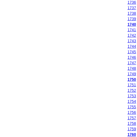
1736
1737
1738
1739
1740
1741
1742
1743
1744
1745
1746
1747
1748
1749
1750
1751
1752
1753
1754
1755
1756
1757
1758
1759
1760