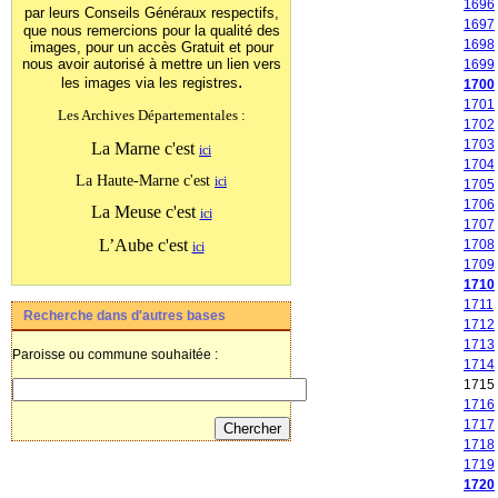
1696
par leurs Conseils Généraux
respectifs,
1697
que nous remercions pour la qualité des
1698
images, pour un accès Gratuit et pour
nous avoir autorisé à mettre un lien vers
1699
.
les images
via les registres
1700
1701
Les Archives Départementales :
1702
1703
La Marne c'est
ici
1704
La Haute-Marne c'est
ici
1705
1706
La Meuse c'est
ici
1707
L’Aube c'est
1708
ici
1709
1710
1711
Recherche dans d'autres bases
1712
1713
Paroisse ou commune souhaitée :
1714
1715
1716
1717
1718
1719
1720