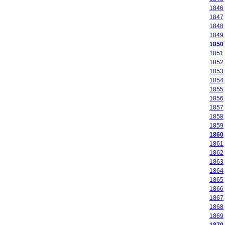
1846
1847
1848
1849
1850
1851
1852
1853
1854
1855
1856
1857
1858
1859
1860
1861
1862
1863
1864
1865
1866
1867
1868
1869
1870