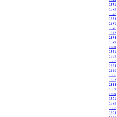
1871
1872
1873
1874
1875
1876
1877
1878
1879
1880
1881
1882
1883
1884
1885
1886
1887
1888
1889
1890
1891
1892
1893
1894