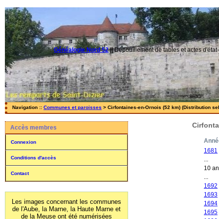
Généalogie Nord 52
||
Dépouillement de tables et actes d'état-
Navigation ::
Communes et paroisses
> Cirfontaines-en-Ornois (52 km) (Distribution se
Cirfont
Accès membres
Anné
Connexion
1681
Conditions d'accès
...
10 a
Contact
...
1692
1693
Les images concernant les communes
1694
de l'Aube, la Marne, la Haute Marne et
1695
de la Meuse ont été numérisées