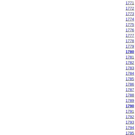
1771
1772
1773
1774
1775
1776
1777
1778
1779
1780
1781
1782
1783
1784
1785
1786
1787
1788
1789
1790
1791
1792
1793
1794
1795