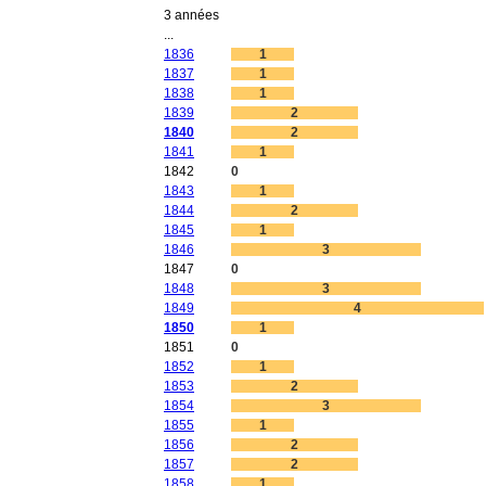
3 années
...
1836
1
1837
1
1838
1
1839
2
1840
2
1841
1
1842
0
1843
1
1844
2
1845
1
1846
3
1847
0
1848
3
1849
4
1850
1
1851
0
1852
1
1853
2
1854
3
1855
1
1856
2
1857
2
1858
1