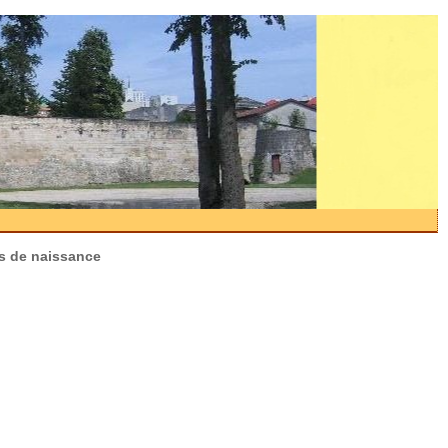
es de naissance