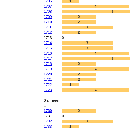
1706
1
1707
4
1708
6
1709
2
1710
2
1711
3
1712
2
1713
0
1714
3
1715
3
1716
4
1717
6
1718
2
1719
4
1720
2
1721
2
1722
1
1723
4
...
6 années
...
1730
2
1731
0
1732
3
1733
1