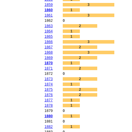
1859
3
1860
1
1861
3
1862
0
1863
2
1864
1
1865
1
1866
3
1867
2
1868
3
1869
2
1870
1
1871
2
1872
0
1873
2
1874
1
1875
2
1876
2
1877
1
1878
1
1879
0
1880
1
1881
0
1882
1
1883
0