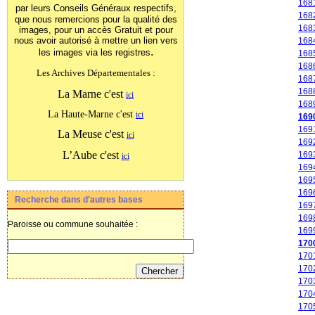
168
par leurs Conseils Généraux
respectifs,
168
que nous remercions pour la qualité des
168
images, pour un accès Gratuit et pour
nous avoir autorisé à mettre un lien vers
168
.
les images
via les registres
168
168
Les Archives Départementales :
168
168
La Marne c'est
ici
168
La Haute-Marne c'est
ici
169
169
La Meuse c'est
ici
169
L’Aube c'est
169
ici
169
169
169
Recherche dans d'autres bases
169
169
Paroisse ou commune souhaitée :
169
170
170
170
170
170
170