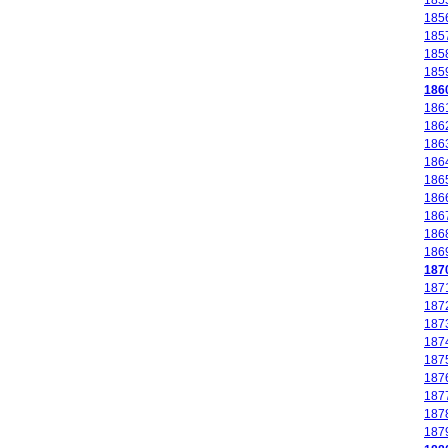
185
185
185
185
186
186
186
186
186
186
186
186
186
186
187
187
187
187
187
187
187
187
187
187