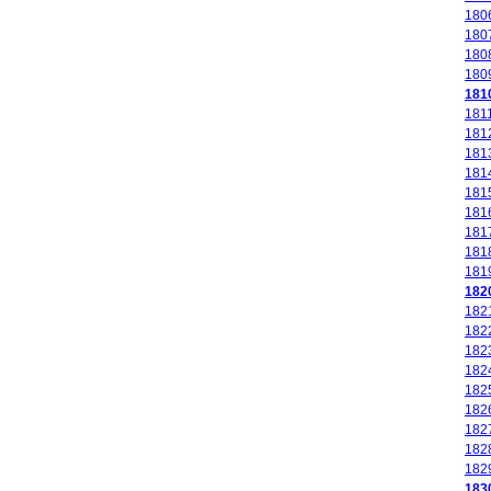
180
180
180
180
181
181
181
181
181
181
181
181
181
181
182
182
182
182
182
182
182
182
182
182
183