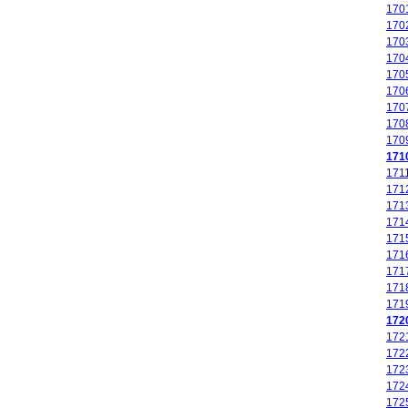
170
170
170
170
170
170
170
170
170
171
171
171
171
171
171
171
171
171
171
172
172
172
172
172
172