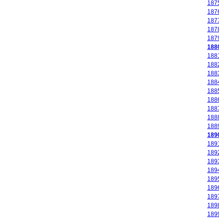
187
187
187
187
187
188
188
188
188
188
188
188
188
188
188
189
189
189
189
189
189
189
189
189
189