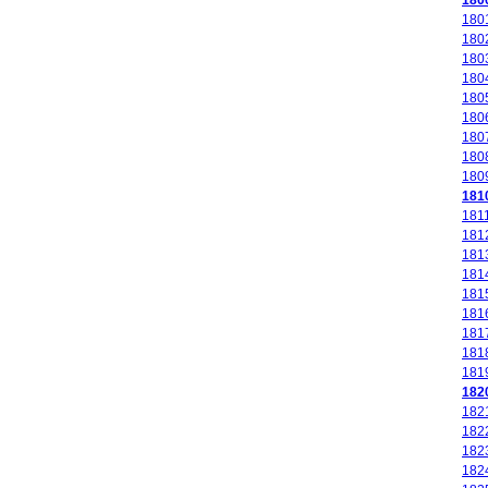
180
180
180
180
180
180
180
180
180
181
181
181
181
181
181
181
181
181
181
182
182
182
182
182