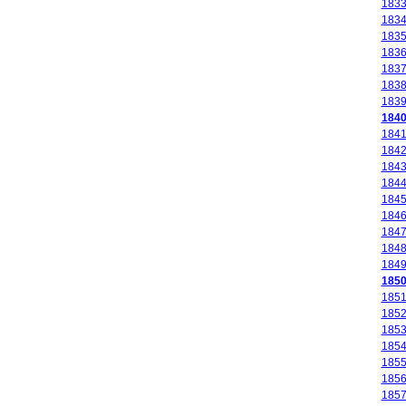
183
183
183
183
183
183
183
184
184
184
184
184
184
184
184
184
184
185
185
185
185
185
185
185
185