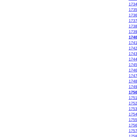
173
173
173
173
173
173
174
174
174
174
174
174
174
174
174
174
175
175
175
175
175
175
175
175
175