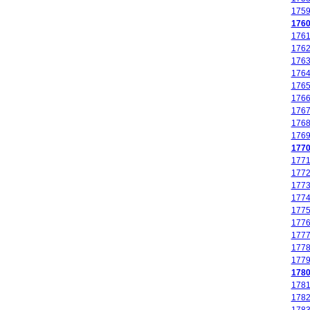
175
176
176
176
176
176
176
176
176
176
176
177
177
177
177
177
177
177
177
177
177
178
178
178
178