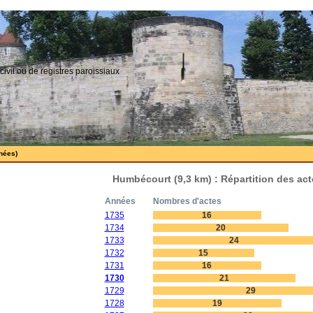
civil ou de registres paroissiaux
nées)
Humbécourt (9,3 km) : Répartition des ac
Années
Nombres d'actes
1735
16
1734
20
1733
24
1732
15
1731
16
1730
21
1729
29
1728
19