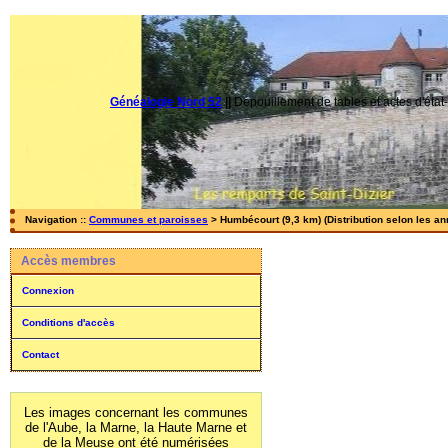
Généalogie Nord 52
||
Dépouillement de tables et actes d'état-
Navigation ::
Communes et paroisses
> Humbécourt (9,3 km) (Distribution selon les an
Accès membres
Connexion
Conditions d'accès
Contact
Les images concernant les communes
de l'Aube, la Marne, la Haute Marne et
de la Meuse ont été numérisées