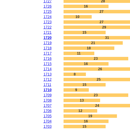
1727
28
1726
16
1725
27
1724
10
1723
27
1722
29
1721
15
1720
31
1719
21
1718
18
1717
11
1716
23
1715
16
1714
26
1713
8
1712
25
1711
15
1710
9
1709
23
1708
13
1707
24
1706
12
1705
19
1704
16
1703
15