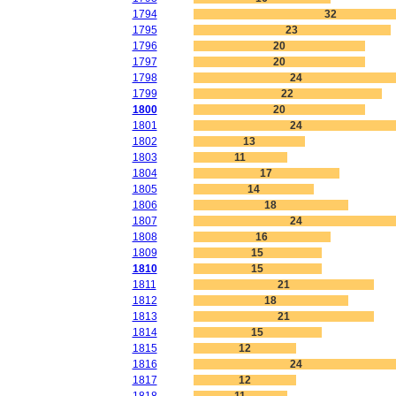
1794
32
1795
23
1796
20
1797
20
1798
24
1799
22
1800
20
1801
24
1802
13
1803
11
1804
17
1805
14
1806
18
1807
24
1808
16
1809
15
1810
15
1811
21
1812
18
1813
21
1814
15
1815
12
1816
24
1817
12
1818
11