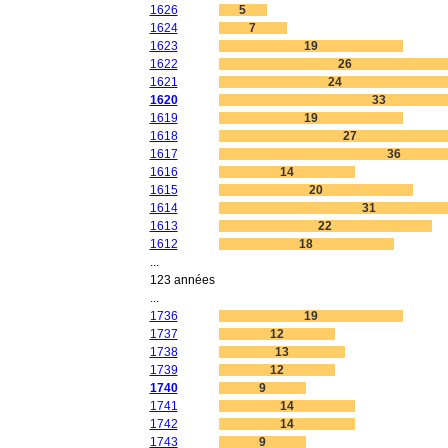
1626
5
1624
7
1623
19
1622
26
1621
24
1620
33
1619
19
1618
27
1617
36
1616
14
1615
20
1614
31
1613
22
1612
18
...
123 années
...
1736
19
1737
12
1738
13
1739
12
1740
9
1741
14
1742
14
1743
9