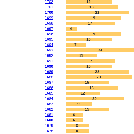
1702
16
1701
18
1700
22
1699
19
1698
17
1697
4
1696
19
1695
16
1694
7
1693
24
1692
11
1691
17
1690
16
1689
22
1688
23
1687
15
1686
18
1685
12
1684
20
1683
9
1682
15
1681
6
1680
6
1679
8
1678
8