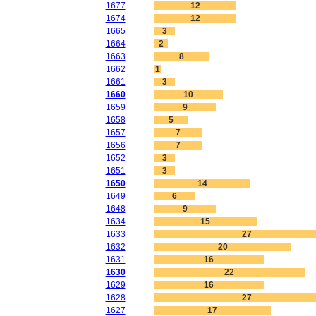
1677
12
1674
12
1665
3
1664
2
1663
8
1662
1
1661
3
1660
10
1659
9
1658
5
1657
7
1656
7
1652
3
1651
3
1650
14
1649
6
1648
9
1634
15
1633
27
1632
20
1631
16
1630
22
1629
16
1628
27
1627
17