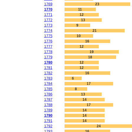
1769
23
1770
11
1771
12
1772
13
1773
9
1774
21
1775
10
1776
16
1777
12
1778
19
1779
18
1780
12
1781
12
1782
16
1783
6
1784
17
1785
8
1786
13
1787
14
1788
17
1789
14
1790
14
1791
14
1792
24
1793
16