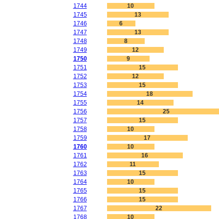
1744
10
1745
13
1746
6
1747
13
1748
8
1749
12
1750
9
1751
15
1752
12
1753
15
1754
18
1755
14
1756
25
1757
15
1758
10
1759
17
1760
10
1761
16
1762
11
1763
15
1764
10
1765
15
1766
15
1767
22
1768
10