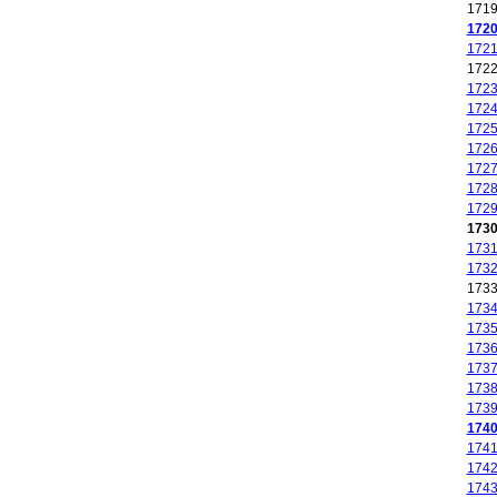
171
172
172
172
172
172
172
172
172
172
172
173
173
173
173
173
173
173
173
173
173
174
174
174
174