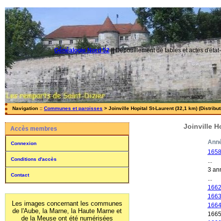
Généalogie Nord 52
||
Dépouillement de tables et actes d'état-
Navigation ::
Communes et paroisses
> Joinville Hopital St-Laurent (32,1 km) (Distribu
Joinville H
Accès membres
Ann
Connexion
165
Conditions d'accès
...
3 an
Contact
...
166
166
Les images concernant les communes
166
de l'Aube, la Marne, la Haute Marne et
166
de la Meuse ont été numérisées