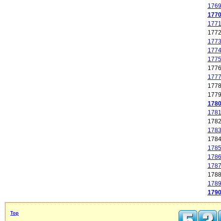
176
177
177
177
177
177
177
177
177
177
177
178
178
178
178
178
178
178
178
178
178
179
Top