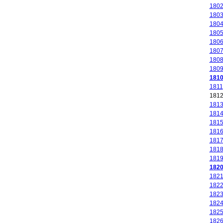
180
180
180
180
180
180
180
180
181
1811
181
181
181
181
181
181
181
181
182
182
182
182
182
182
182