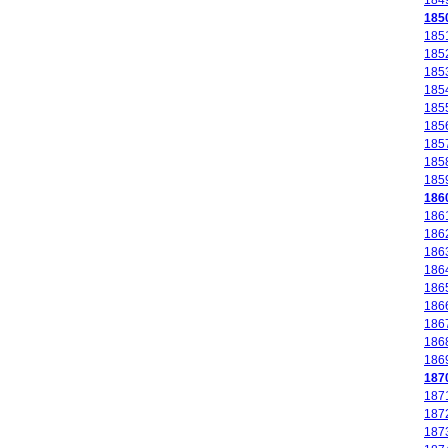
185
185
185
185
185
185
185
185
185
185
186
186
186
186
186
186
186
186
186
186
187
187
187
187