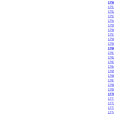
175
175
175
175
175
175
175
175
175
175
176
176
176
176
176
176
176
176
176
176
177
177
177
177
177