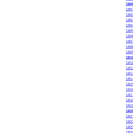
180
180
180
180
180
180
180
180
180
180
181
181
181
181
181
181
181
181
181
181
182
182
182
182
182