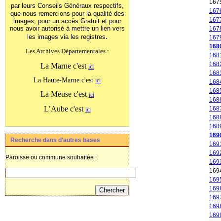
167
par leurs Conseils Généraux
respectifs,
167
que nous remercions pour la qualité des
167
images, pour un accès Gratuit et pour
nous avoir autorisé à mettre un lien vers
167
.
les images
via les registres
167
168
Les Archives Départementales :
168
168
La Marne c'est
ici
168
La Haute-Marne c'est
ici
168
168
La Meuse c'est
ici
168
L’Aube c'est
168
ici
168
168
169
Recherche dans d'autres bases
169
169
Paroisse ou commune souhaitée :
169
169
169
169
169
169
169