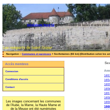
Généalogie Nord 52
||
Dépouillement de tables et actes d'état-
Navigation ::
Communes et paroisses
> Sexfontaines (66 km) (Distribution selon les a
Sex
Accès membres
Ann
Connexion
165
Conditions d'accès
165
165
Contact
165
165
165
Les images concernant les communes
165
de l'Aube, la Marne, la Haute Marne et
166
de la Meuse ont été numérisées