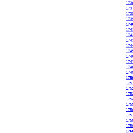
173
173
173
173
174
174
174
174
174
174
174
174
174
174
175
175
175
175
175
175
175
175
175
175
176