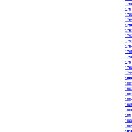
178
178
178
178
179
179
179
179
179
179
179
179
179
179
180
180
180
180
180
180
180
180
180
180
181