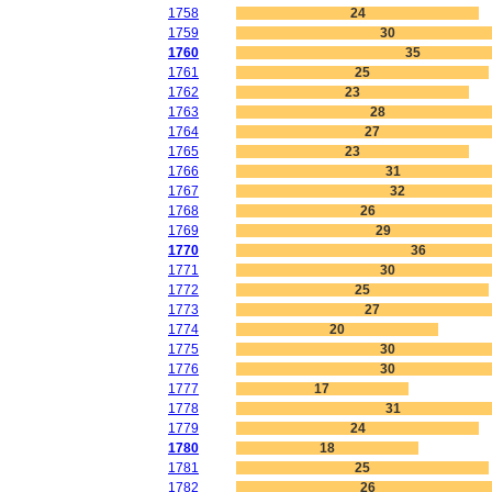
1758
24
1759
30
1760
35
1761
25
1762
23
1763
28
1764
27
1765
23
1766
31
1767
32
1768
26
1769
29
1770
36
1771
30
1772
25
1773
27
1774
20
1775
30
1776
30
1777
17
1778
31
1779
24
1780
18
1781
25
1782
26