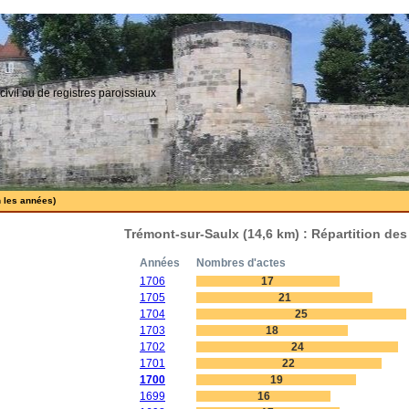
civil ou de registres paroissiaux
n les années)
Trémont-sur-Saulx (14,6 km) : Répartition de
Années
Nombres d'actes
1706
17
1705
21
1704
25
1703
18
1702
24
1701
22
1700
19
1699
16