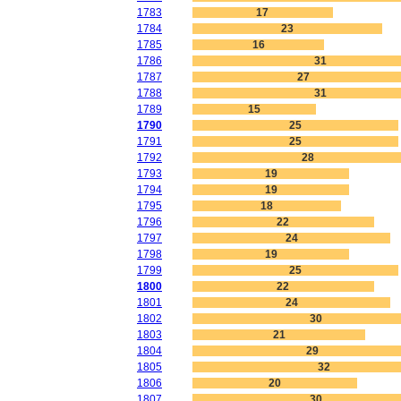
1783
17
1784
23
1785
16
1786
31
1787
27
1788
31
1789
15
1790
25
1791
25
1792
28
1793
19
1794
19
1795
18
1796
22
1797
24
1798
19
1799
25
1800
22
1801
24
1802
30
1803
21
1804
29
1805
32
1806
20
1807
30