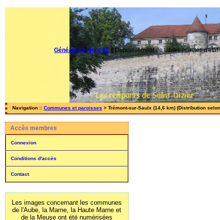
Généalogie Nord 52
||
Dépouillement de tables et actes d'état-
Navigation ::
Communes et paroisses
> Trémont-sur-Saulx (14,6 km) (Distribution selo
Accès membres
Connexion
Conditions d'accès
Contact
Les images concernant les communes
de l'Aube, la Marne, la Haute Marne et
de la Meuse ont été numérisées