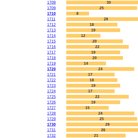
1708
30
1709
25
1710
8
1711
28
1712
18
1713
19
1714
12
1715
20
1716
22
1717
19
1718
20
1719
14
1720
24
1721
17
1722
18
1723
19
1724
17
1725
22
1726
19
1727
15
1728
24
1729
25
1730
29
1731
26
1732
21