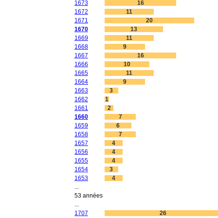
1673
16
1672
11
1671
20
1670
13
1669
11
1668
9
1667
16
1666
10
1665
11
1664
9
1663
3
1662
1
1661
2
1660
7
1659
6
1658
7
1657
4
1656
4
1655
4
1654
3
1653
4
...
53 années
...
1707
26