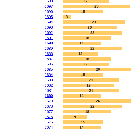
1698
17
1697
25
1696
15
1695
3
1694
23
1693
20
1692
22
1691
18
1690
14
1689
22
1688
13
1687
18
1686
17
1685
26
1684
15
1683
21
1682
19
1681
21
1680
14
1679
26
1678
22
1677
18
1676
9
1675
15
1674
14