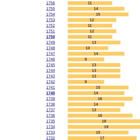
1756
11
1755
14
1754
15
1753
12
1752
11
1751
12
1750
11
1749
13
1748
10
1747
14
1746
9
1745
13
1744
13
1743
13
1742
9
1741
15
1740
14
1739
16
1738
14
1737
13
1736
16
1735
18
1734
19
1733
15
1732
17