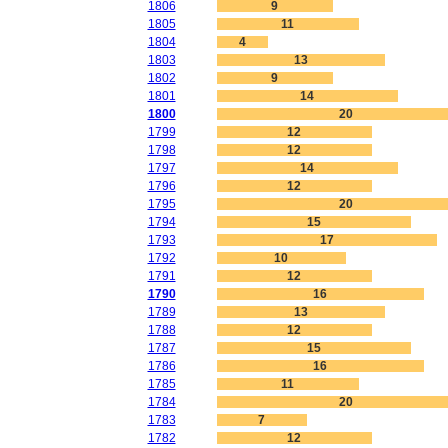
1806
9
1805
11
1804
4
1803
13
1802
9
1801
14
1800
20
1799
12
1798
12
1797
14
1796
12
1795
20
1794
15
1793
17
1792
10
1791
12
1790
16
1789
13
1788
12
1787
15
1786
16
1785
11
1784
20
1783
7
1782
12