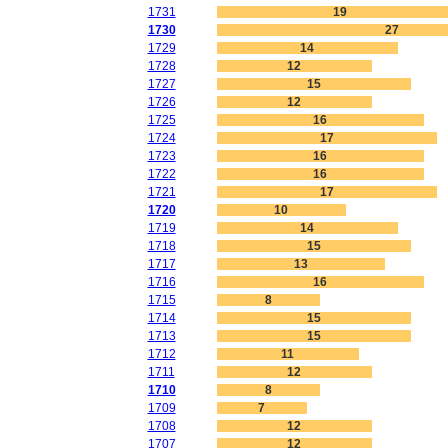
1731
19
1730
27
1729
14
1728
12
1727
15
1726
12
1725
16
1724
17
1723
16
1722
16
1721
17
1720
10
1719
14
1718
15
1717
13
1716
16
1715
8
1714
15
1713
15
1712
11
1711
12
1710
8
1709
7
1708
12
1707
12