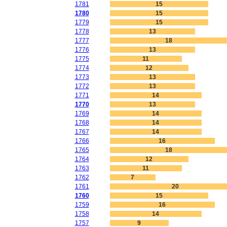
1781
15
1780
15
1779
15
1778
13
1777
18
1776
13
1775
11
1774
12
1773
13
1772
13
1771
14
1770
13
1769
14
1768
14
1767
14
1766
16
1765
18
1764
12
1763
11
1762
7
1761
20
1760
15
1759
16
1758
14
1757
9