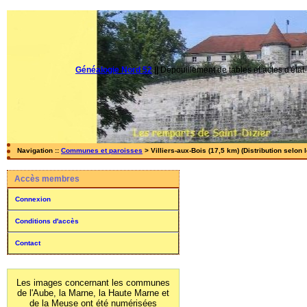
Généalogie Nord 52
||
Dépouillement de tables et actes d'état-
Navigation ::
Communes et paroisses
> Villiers-aux-Bois (17,5 km) (Distribution selon
Accès membres
Connexion
Conditions d'accès
Contact
Les images concernant les communes
de l'Aube, la Marne, la Haute Marne et
de la Meuse ont été numérisées