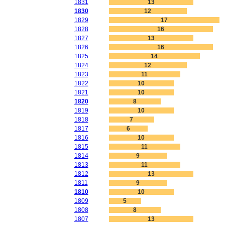
1831
13
1830
12
1829
17
1828
16
1827
13
1826
16
1825
14
1824
12
1823
11
1822
10
1821
10
1820
8
1819
10
1818
7
1817
6
1816
10
1815
11
1814
9
1813
11
1812
13
1811
9
1810
10
1809
5
1808
8
1807
13