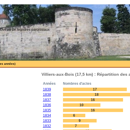
civil ou de registres paroissiaux
 les années)
Villiers-aux-Bois (17,5 km) : Répartition des
Années
Nombres d'actes
1839
17
1838
18
1837
16
1836
10
1835
16
1834
6
1833
9
1832
7