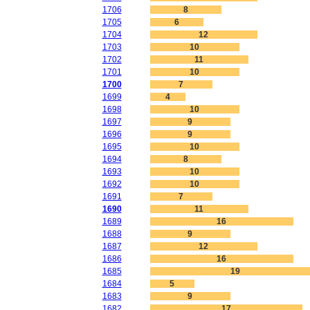
1706
8
1705
6
1704
12
1703
10
1702
11
1701
10
1700
7
1699
4
1698
10
1697
9
1696
9
1695
10
1694
8
1693
10
1692
10
1691
7
1690
11
1689
16
1688
9
1687
12
1686
16
1685
19
1684
5
1683
9
1682
17