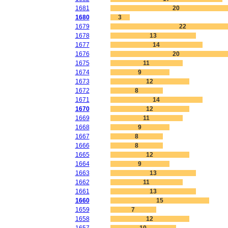
1681
20
1680
3
1679
22
1678
13
1677
14
1676
20
1675
11
1674
9
1673
12
1672
8
1671
14
1670
12
1669
11
1668
9
1667
8
1666
8
1665
12
1664
9
1663
13
1662
11
1661
13
1660
15
1659
7
1658
12
1657
10