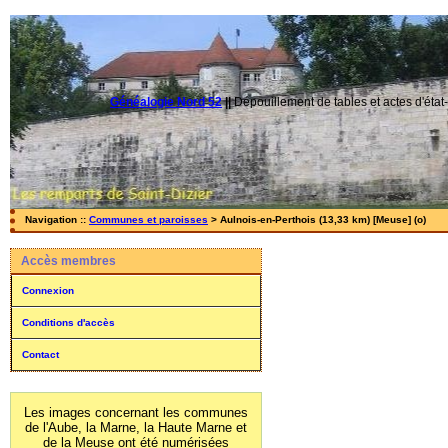
Généalogie Nord 52
||
Dépouillement de tables et actes d'état-
Navigation ::
Communes et paroisses
> Aulnois-en-Perthois (13,33 km) [Meuse] (o)
Accès membres
Connexion
Conditions d'accès
Contact
Les images concernant les communes
de l'Aube, la Marne, la Haute Marne et
de la Meuse ont été numérisées