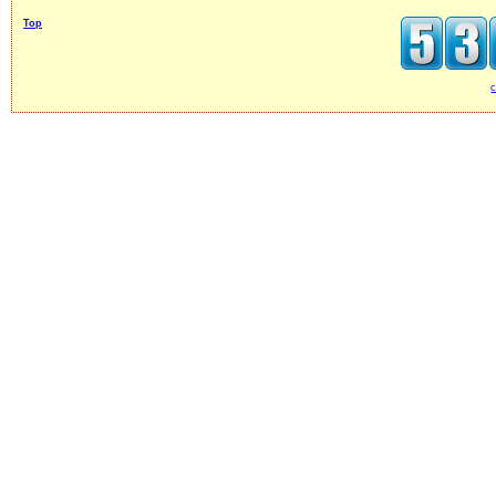
Top
c