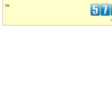
Top
c