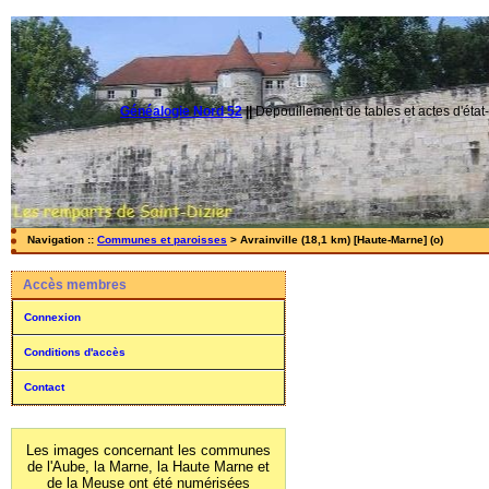
Généalogie Nord 52
||
Dépouillement de tables et actes d'état-
Navigation ::
Communes et paroisses
> Avrainville (18,1 km) [Haute-Marne] (o)
Accès membres
Connexion
Conditions d'accès
Contact
Les images concernant les communes
de l'Aube, la Marne, la Haute Marne et
de la Meuse ont été numérisées