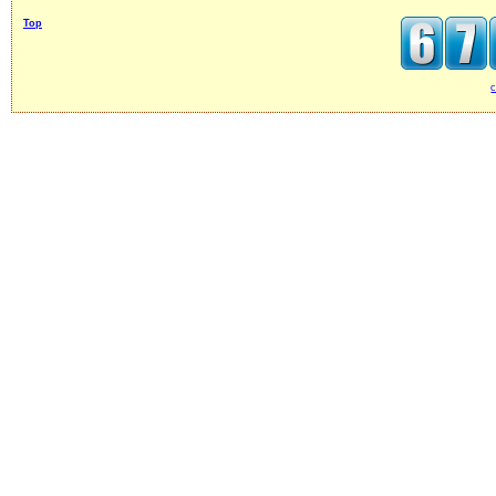
Top
c