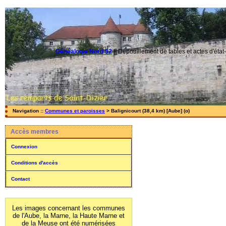
Généalogie Nord 52
||
Dépouillement de tables et actes d'état-
Navigation ::
Communes et paroisses
> Balignicourt (38,4 km) [Aube] (o)
Accès membres
Connexion
Conditions d'accès
Contact
Les images concernant les communes
de l'Aube, la Marne, la Haute Marne et
de la Meuse ont été numérisées