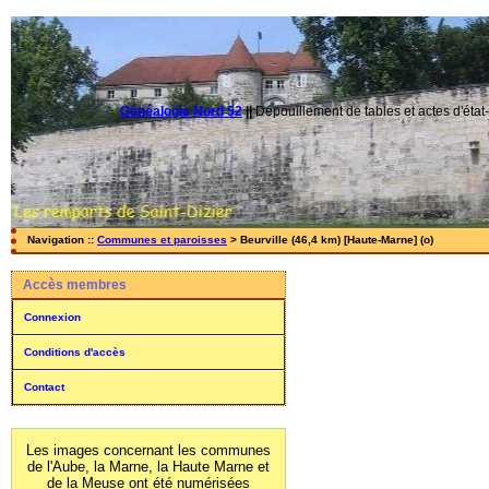
Généalogie Nord 52
||
Dépouillement de tables et actes d'état-
Navigation ::
Communes et paroisses
> Beurville (46,4 km) [Haute-Marne] (o)
Accès membres
Connexion
Conditions d'accès
Contact
Les images concernant les communes
de l'Aube, la Marne, la Haute Marne et
de la Meuse ont été numérisées