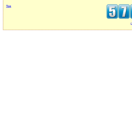
Top
c