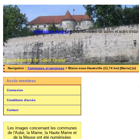
Généalogie Nord 52
||
Dépouillement de tables et actes d'état-
Navigation ::
Communes et paroisses
> Blaise-sous-Hauteville (12,74 km) [Marne] (o)
Accès membres
Connexion
Conditions d'accès
Contact
Les images concernant les communes
de l'Aube, la Marne, la Haute Marne et
de la Meuse ont été numérisées