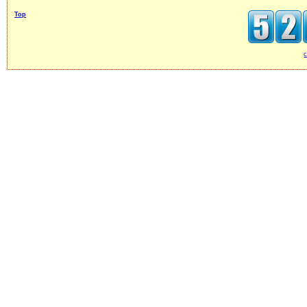
Top
c